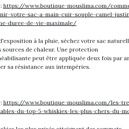
 :
https://www.boutique-mouslima.com/comm
nir-votre-sac-a-main-cuir-souple-camel-justi
ne-duree-de-vie-maximale/
d'exposition à la pluie, séchez votre sac naturel
s sources de chaleur. Une protection
abilisante peut être appliquée deux fois par a
er sa résistance aux intempéries.
 :
https://www.boutique-mouslima.com/les-tre
mables-du-top-5-whiskies-les-plus-chers-du-
skies les plus prisés atteignent des sommets