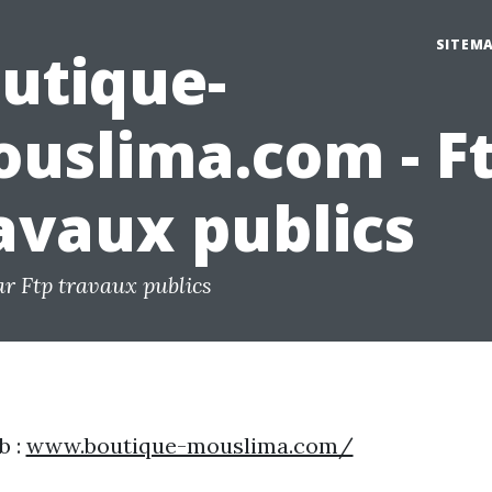
SITEM
utique-
uslima.com - F
avaux publics
ar Ftp travaux publics
b :
www.boutique-mouslima.com/