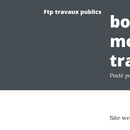
Ftp travaux publics
bo
mo
tr
Posté p
Site we