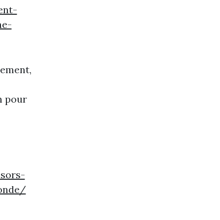
ent-
ne-
lement,
n pour
sors-
monde/