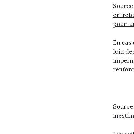
Source
entrete
pour-u
En cas 
loin de
impermé
renforc
Source
inesti
Les whi